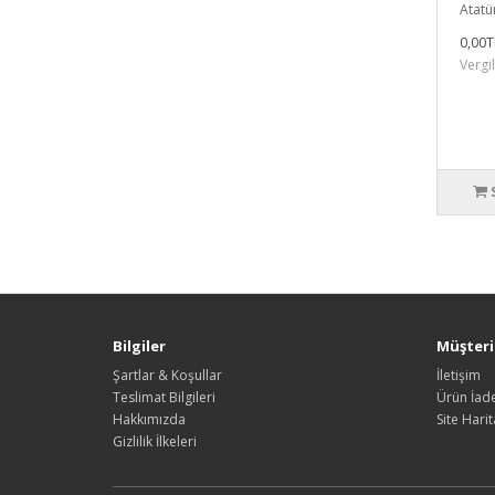
Atatür
0,00T
Vergi
Bilgiler
Müşteri 
Şartlar & Koşullar
İletişim
Teslimat Bilgileri
Ürün İade
Hakkımızda
Site Harit
Gizlilik İlkeleri