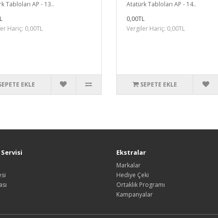
k Tabloları AP - 13..
Atatürk Tabloları AP - 14..
L
0,00TL
ler Hariç: 0,00TL
Vergiler Hariç: 0,00TL
SEPETE EKLE
SEPETE EKLE
Servisi
Ekstralar
Markalar
si
Hediye Çeki
ası
Ortaklık Programı
Kampanyalar