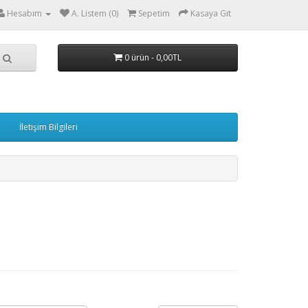
Hesabım
A. Listem (0)
Sepetim
Kasaya Git
0 ürün - 0,00TL
İletişim Bilgileri