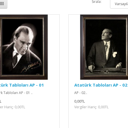
Sırala:
ürk Tabloları AP - 01
Atatürk Tabloları AP - 02
k Tabloları AP - 01 ..
AP - 02..
L
0,00TL
ler Hariç: 0,00TL
Vergiler Hariç: 0,00TL