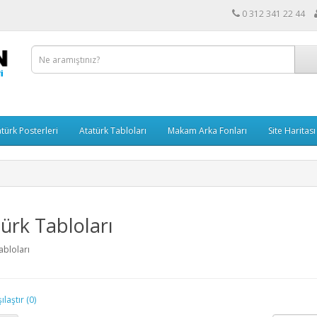
0 312 341 22 44
türk Posterleri
Atatürk Tabloları
Makam Arka Fonları
Site Haritası
ürk Tabloları
abloları
laştır (0)