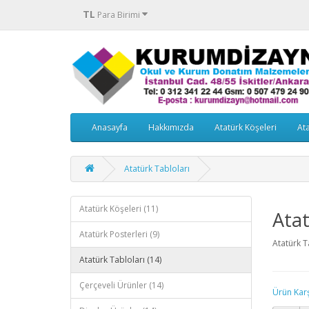
TL
Para Birimi
Anasayfa
Hakkımızda
Atatürk Köşeleri
Ata
Atatürk Tabloları
Atatürk Köşeleri (11)
Atat
Atatürk Posterleri (9)
Atatürk T
Atatürk Tabloları (14)
Çerçeveli Ürünler (14)
Ürün Karşı