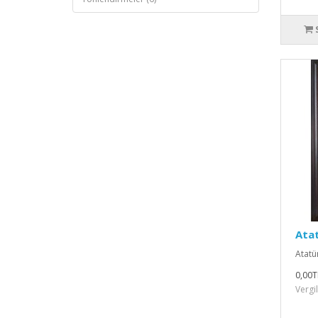
Atat
Atatür
0,00T
Vergi