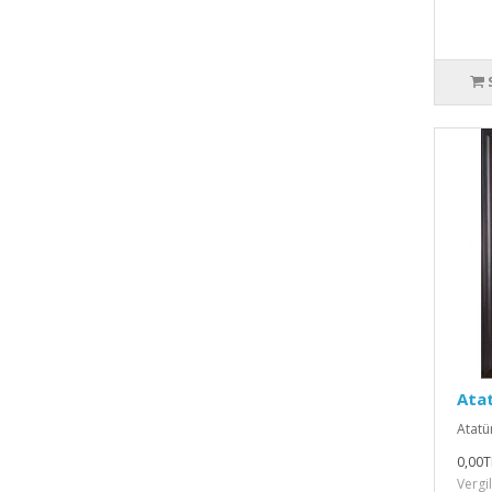
Atat
Atatür
0,00T
Vergi