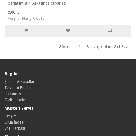
parlatılmıştır. Arkasında duvar as..
0,00TL
Vergiler Hariç: 0,00TL
Gösterilen: 1 ile 8 arası, toplam: 8 (1 Sayfa)
Bilgiler
Şartlar & Koşullar
Teslimat Bilgileri
Hakkımızda
Gizlilik İlkeleri
Müşteri Servisi
İletişim
Ürün İadesi
Site Haritası