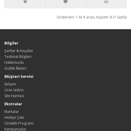
Gösterilen: 1 ile 8 arası, toplam: 8 (1 Sayfa)
Bilgiler
Şartlar & Koşullar
Teslimat Bilgileri
Hakkımızda
Gizlilik İlkeleri
Müşteri Servisi
İletişim
Ürün İadesi
Site Haritası
Ekstralar
Markalar
Hediye Çeki
Ortaklık Programı
Kampanyalar