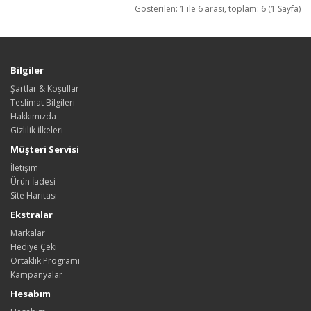
Gösterilen: 1 ile 6 arası, toplam: 6 (1 Sayfa)
Bilgiler
Şartlar & Koşullar
Teslimat Bilgileri
Hakkımızda
Gizlilik İlkeleri
Müşteri Servisi
İletişim
Ürün İadesi
Site Haritası
Ekstralar
Markalar
Hediye Çeki
Ortaklık Programı
Kampanyalar
Hesabım