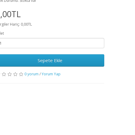
ok Durumu: Stokta var
,00TL
rgiler Hariç: 0,00TL
et
Sepete Ekle
0 yorum
/
Yorum Yap