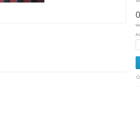
St
0
Ve
Ad