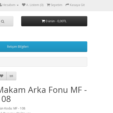
Hesabım
A. Listem (0)
Sepetim
Kasaya Git
0 ürün - 0,00TL
İletişim Bilgileri
Makam Arka Fonu MF -
108
ün Kodu: MF - 108