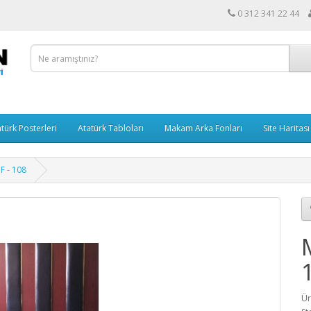
0 312 341 22 44
türk Posterleri
Atatürk Tabloları
Makam Arka Fonları
Site Haritası
F - 108
Ür