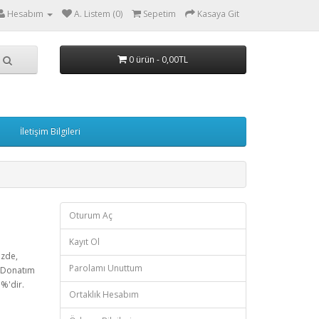
Hesabım
A. Listem (0)
Sepetim
Kasaya Git
0 ürün - 0,00TL
İletişim Bilgileri
Oturum Aç
Kayıt Ol
izde,
Parolamı Unuttum
m Donatım
5%'dir.
Ortaklık Hesabım