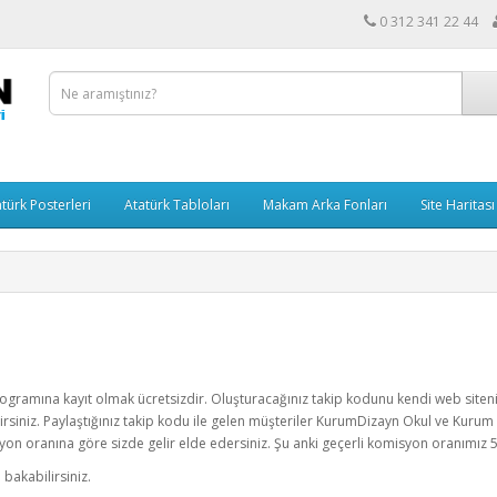
0 312 341 22 44
türk Posterleri
Atatürk Tabloları
Makam Arka Fonları
Site Haritası
ramına kayıt olmak ücretsizdir. Oluşturacağınız takip kodunu kendi web siten
irsiniz. Paylaştığınız takip kodu ile gelen müşteriler KurumDizayn Okul ve Kuru
yon oranına göre sizde gelir elde edersiniz. Şu anki geçerli komisyon oranımız 
 bakabilirsiniz.